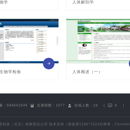
物学
人体解剖学
011012A
课程编号:011014006
: 雷云龙
主讲教师: 朱淑娟
生物学检验
人体概述（一）
011049A
课程编号:011059A-1
: 郭亚楠
主讲教师: 邱国平
：594642949
总课程数：1077
在线人数：19
(
6
|
育科技（北京）有限责任公司
技术支持（请使用1280*1024分辨率，Chrome/F