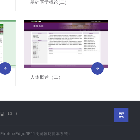
基础医学概论(二)
课程编号:011037A
主讲教师: 许舸
人体概述（二）
课程编号:011059A-2
主讲教师: 杨春
13
)
irefox/Edge/IE11浏览器访问本系统）