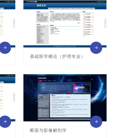
主讲教师: 杨春
基础医学概论（护理专业）
课程编号:011011019
主讲教师: 许舸
断面与影像解剖学