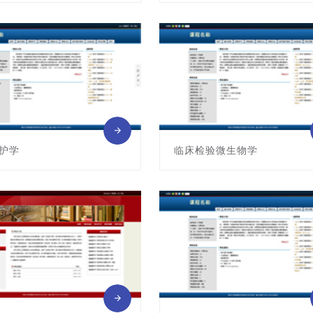
011011059
课程编号:011011062
: 黎明
主讲教师: 骆世芳
护学
临床检验微生物学
011011066
课程编号:011011075
: 彭志平
主讲教师: 张德纯