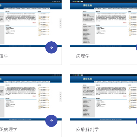
: 郭亚楠
主讲教师: 穆欣艺
疫学
病理学
011011014
课程编号:011011015
: 陈全
主讲教师: 徐曼
织病理学
麻醉解剖学