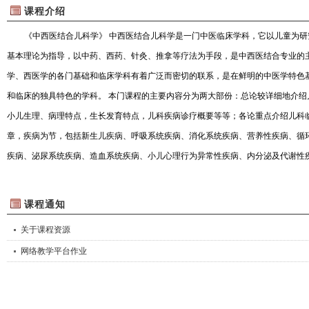
课程介绍
《中西医结合儿科学》 中西医结合儿科学是一门中医临床学科，它以儿童为
基本理论为指导，以中药、西药、针灸、推拿等疗法为手段，是中西医结合专业的
学、西医学的各门基础和临床学科有着广泛而密切的联系，是在鲜明的中医学特色
和临床的独具特色的学科。 本门课程的主要内容分为两大部份：总论较详细地介绍
小儿生理、病理特点，生长发育特点，儿科疾病诊疗概要等等；各论重点介绍儿科
章，疾病为节，包括新生儿疾病、呼吸系统疾病、消化系统疾病、营养性疾病、循
疾病、泌尿系统疾病、造血系统疾病、小儿心理行为异常性疾病、内分泌及代谢性
病、感染性疾病、小儿急症及中医其他病证。 本门课程通过课堂教学和临床实践教
合儿科的基本理论；掌握各种常见病的中医辨证论治、理法方药以及西医的发病机
课程通知
方案等基本技能，形成临床诊疗疾病的思路与方法，能胜任儿科常见病的诊疗。 五
关于课程资源
业该课程的总学时安排为 104学时，其中授课 72 学时、实验32学时，教学时除由教
网络教学平台作业
课件、录像、幻灯、图表等多种手段，自学、讨论等多种形式，并安排临床见习，
极性，提高教学效果。